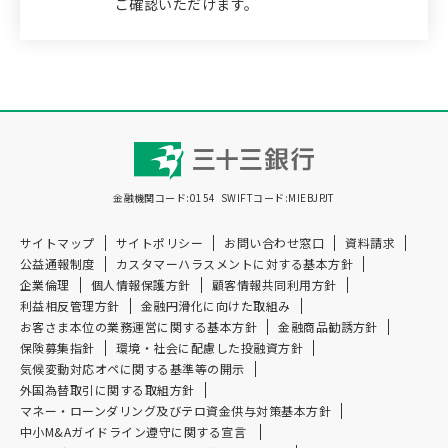
ご確認いただけます。
金融機関コード:0154
SWIFTコード:MIEBJPJT
サイトマップ
サイトポリシー
お問い合わせ窓口
資料請求
公益通報制度
カスタマーハラスメントに対する基本方針
企業倫理
個人情報保護方針
顧客情報共同利用方針
利益相反管理方針
金融円滑化に向けた取組み
お客さま本位の業務運営に関する基本方針
金融商品勧誘方針
保険募集指針
環境・社会に配慮した投融資方針
気候変動対応オペに関する基準等の開示
外国為替取引に関する取組方針
マネー・ローンダリング及び
テロ資金供与対策基本方針
中小M&Aガイドライン遵守に関する宣言