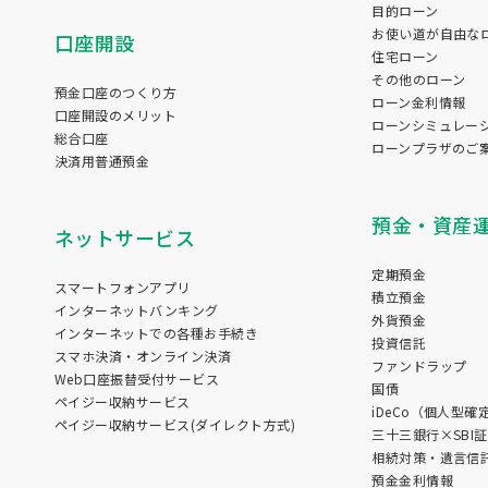
目的ローン
お使い道が自由な
口座開設
住宅ローン
その他のローン
預金口座のつくり方
ローン金利情報
口座開設のメリット
ローンシミュレー
総合口座
ローンプラザのご
決済用普通預金
預金・資産
ネットサービス
定期預金
スマートフォンアプリ
積立預金
インターネットバンキング
外貨預金
インターネットでの各種お手続き
投資信託
スマホ決済・オンライン決済
ファンドラップ
Web口座振替受付サービス
国債
ペイジー収納サービス
iDeCo（個人型確
ペイジー収納サービス(ダイレクト方式)
三十三銀行×SBI
相続対策・遺言信
預金金利情報