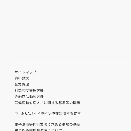
サイトマップ
資料請求
企業倫理
利益相反管理方針
金融商品勧誘方針
気候変動対応オペに関する基準等の開示
中小M&Aガイドライン遵守に関する宣言
電子決済等代行業者に求める事項の基準
振り込め詐欺救済法について