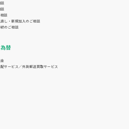
相談
相談
ン相談
見直し・新規加入のご相談
手続のご相談
国為替
送金
宅配サービス／外貨郵送買取サービス