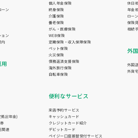
個人年金保険
休日
ローン
終身保険
年金
介護保険
ロー
養老保険
保険
がん・医療保険
相続
ション
WEB保険
案内
定期保険・収入保障保険
ペット保険
外
火災保険
債務返済支援保険
運用
外国
海外旅行保険
外貨
自転車保険
便利なサービス
来店予約サービス
定拠出年金)
キャッシュカード
証券
クレジットカード紹介
託関連
デビットカード
ペイジー口座振替受付サービス