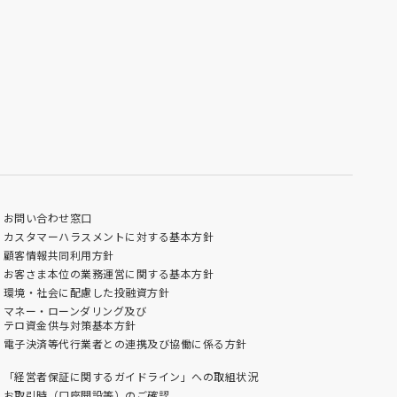
お問い合わせ窓口
カスタマーハラスメントに対する基本方針
顧客情報共同利用方針
お客さま本位の業務運営に関する基本方針
環境・社会に配慮した投融資方針
マネー・ローンダリング及び
テロ資金供与対策基本方針
電子決済等代行業者との連携及び協働に係る方針
「経営者保証に関するガイドライン」への取組状況
お取引時（口座開設等）のご確認