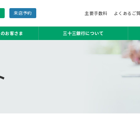
内
来店予約
主要手数料
よくあるご
主のお客さま
三十三銀行について
ト