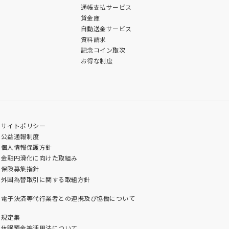
通帳支払サービス
貸金庫
自動送金サービス
資料請求
記念コイン取次
お得な制度
サイトポリシー
公益通報制度
個人情報保護方針
金融円滑化に向けた取組み
保険募集指針
外国為替取引に関する取組方針
電子決済等代行業者との連携及び協働について
規定集
休眠預金等活用法について