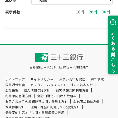
表示件数:
10 件
20 件
30 件
金融機関コード:0154
SWIFTコード:MIEBJPJT
サイトマップ
サイトポリシー
お問い合わせ窓口
資料請求
公益通報制度
カスタマーハラスメントに対する基本方針
企業倫理
個人情報保護方針
顧客情報共同利用方針
利益相反管理方針
金融円滑化に向けた取組み
お客さま本位の業務運営に関する基本方針
金融商品勧誘方針
保険募集指針
環境・社会に配慮した投融資方針
気候変動対応オペに関する基準等の開示
外国為替取引に関する取組方針