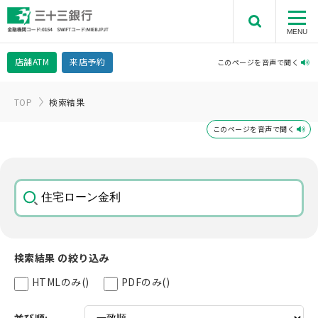
MENU
店舗
ATM
来店予約
このページを音声で聞く
TOP
検索結果
このページを音声で聞く
検索結果 の絞り込み
HTMLのみ
()
PDFのみ
()
並び順: