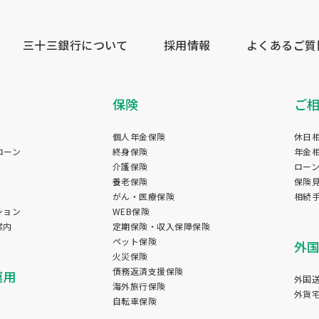
三十三銀行について
採用情報
よくあるご質
保険
ご
個人年金保険
休日
ローン
終身保険
年金
介護保険
ロー
養老保険
保険
がん・医療保険
相続
ション
WEB保険
案内
定期保険・収入保障保険
ペット保険
外
火災保険
債務返済支援保険
運用
外国
海外旅行保険
外貨
自転車保険