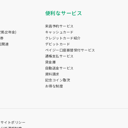
便利なサービス
来店予約サービス
定拠出年金)
キャッシュカード
証券
クレジットカード紹介
託関連
デビットカード
ペイジー口座振替受付サービス
通帳支払サービス
貸金庫
自動送金サービス
資料請求
記念コイン取次
お得な制度
サイトポリシー