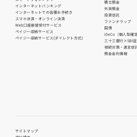
積立預金
インターネットバンキング
外貨預金
インターネットでの各種お手続き
投資信託
スマホ決済・オンライン決済
ファンドラップ
Web口座振替受付サービス
国債
ペイジー収納サービス
iDeCo（個人型確
ペイジー収納サービス(ダイレクト方式)
三十三銀行×SBI
相続対策・遺言信
預金金利情報
サイトマップ