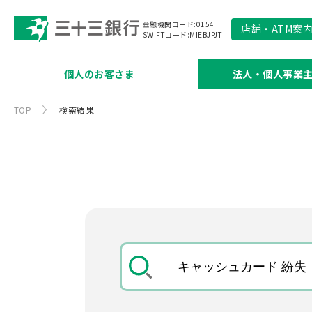
金融機関コード:0154
店舗
・
ATM
案
SWIFTコード:MIEBJPJT
個人のお客さま
法人・個人事業
TOP
検索結果