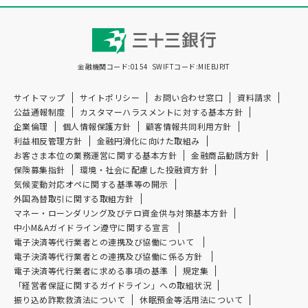
金融機関コード:0154
SWIFTコード:MIEBJPJT
サイトマップ
サイトポリシー
お問い合わせ窓口
資料請求
公益通報制度
カスタマーハラスメントに対する基本方針
企業倫理
個人情報保護方針
顧客情報共同利用方針
利益相反管理方針
金融円滑化に向けた取組み
お客さま本位の業務運営に関する基本方針
金融商品勧誘方針
保険募集指針
環境・社会に配慮した投融資方針
気候変動対応オペに関する基準等の開示
外国為替取引に関する取組方針
マネー・ローンダリング及び
テロ資金供与対策基本方針
中小M&Aガイドライン遵守に関する宣言
電子決済等代行業者との連携及び協働について
電子決済等代行業者との連携及び協働に係る方針
電子決済等代行業者に求める事項の基準
規定集
「経営者保証に関するガイドライン」への取組状況
振り込め詐欺救済法について
休眠預金等活用法について