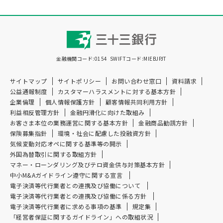
金融機関コード:0154
SWIFTコード:MIEBJPJT
サイトマップ
サイトポリシー
お問い合わせ窓口
資料請求
公益通報制度
カスタマーハラスメントに対する基本方針
企業倫理
個人情報保護方針
顧客情報共同利用方針
利益相反管理方針
金融円滑化に向けた取組み
お客さま本位の業務運営に関する基本方針
金融商品勧誘方針
保険募集指針
環境・社会に配慮した投融資方針
気候変動対応オペに関する基準等の開示
外国為替取引に関する取組方針
マネー・ローンダリング及び
テロ資金供与対策基本方針
中小M&Aガイドライン遵守に関する宣言
電子決済等代行業者との連携及び協働について
電子決済等代行業者との連携及び協働に係る方針
電子決済等代行業者に求める事項の基準
規定集
「経営者保証に関するガイドライン」への取組状況