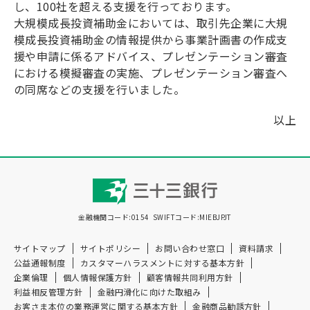
し、100社を超える支援を行っております。
大規模成長投資補助金においては、取引先企業に大規
模成長投資補助金の情報提供から事業計画書の作成支
援や申請に係るアドバイス、プレゼンテーション審査
における模擬審査の実施、プレゼンテーション審査へ
の同席などの支援を行いました。
以上
金融機関コード:0154
SWIFTコード:MIEBJPJT
サイトマップ
サイトポリシー
お問い合わせ窓口
資料請求
公益通報制度
カスタマーハラスメントに対する基本方針
企業倫理
個人情報保護方針
顧客情報共同利用方針
利益相反管理方針
金融円滑化に向けた取組み
お客さま本位の業務運営に関する基本方針
金融商品勧誘方針