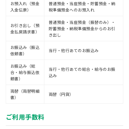
お預入れ（預金
普通預金・当座預金・貯蓄預金・納
入金伝票）
税準備預金へのお預入れ
普通預金・当座預金（振替のみ）・
お引き出し（預
貯蓄預金・納税準備預金からのお引
金払戻請求書）
き出し
お振込み（振込
当行・他行あてのお振込み
依頼書）
お振込み（総
当行・他行あての総合・給与のお振
合・給与振込依
込み
頼書）
両替（両替明細
両替（円貨）
書）
ご利用手数料