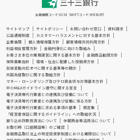
金融機関コード:0154
SWIFTコード:MIEBJPJT
サイトマップ
サイトポリシー
お問い合わせ窓口
資料請求
公益通報制度
カスタマーハラスメントに対する基本方針
企業倫理
個人情報保護方針
顧客情報共同利用方針
利益相反管理方針
金融円滑化に向けた取組み
お客さま本位の業務運営に関する基本方針
金融商品勧誘方針
保険募集指針
環境・社会に配慮した投融資方針
気候変動対応オペに関する基準等の開示
外国為替取引に関する取組方針
マネー・ローンダリング及び
テロ資金供与対策基本方針
中小M&Aガイドライン遵守に関する宣言
電子決済等代行業者との連携及び協働について
電子決済等代行業者との連携及び協働に係る方針
電子決済等代行業者に求める事項の基準
規定集
「経営者保証に関するガイドライン」への取組状況
振り込め詐欺救済法について
休眠預金等活用法について
お取引時（口座開設等）のご確認
金融商品取引法上の特定投資家制度
における期限日について